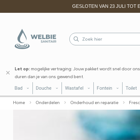
GESLOTEN VAN 23 JULI TOT EN
Let op:
mogelijke vertraging: Jouw pakket wordt snel door ons
✕
duren dan je van ons gewend bent.
Bad
Douche
Wastafel
Fontein
Toilet
Home
Onderdelen
Onderhoud en reparatie
Fresc