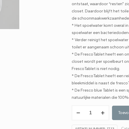
ontstaat, waardoor “resten” zi
closet. Daardoor blijft het toi
de schoonmaakwerkzaamheden e
* Het spoelwater komt overal in
spoelwater een bacteriedodend
* Verder reinigt het spoelwater
toilet er aangenaam schoon uitz
* De FrescoTablet heeft een on
closet wordt per spoelbeurt on
FrescoTablet is niet nodig.
* De FrescoTablet heeft een re
bleekmiddel is naast de frescoT
* De Fresco blue Tablet is een 
natuurlijke materialen die 100%
Frescoblue
Toevo
toiletblokjes
voor
Cat
ARTIKELNUMMER:
1713