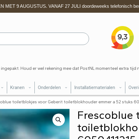
 MET 9 AUGUSTUS. VANAF 27 JULI doordeweeks telefonisch ber
 ingepakt. Houd er wel rekening mee dat PostNL momenteel extra tijd 
Kranen
Onderdelen
Installatiematerialen
Over
oblue toiletblokjes voor Geberit toiletblokhouder emmer a 52 stuks 6
Frescoblue t
toiletblokh