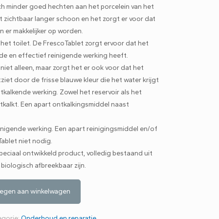
ch minder goed hechten aan het porcelein van het
let zichtbaar langer schoon en het zorgt er voor dat
r makkelijker op worden.
 het toilet. De FrescoTablet zorgt ervoor dat het
e en effectief reinigende werking heeft.
 niet alleen, maar zorgt het er ook voor dat het
iet door de frisse blauwe kleur die het water krijgt
tkalkende werking. Zowel het reservoir als het
tkalkt. Een apart ontkalkingsmiddel naast
inigende werking. Een apart reinigingsmiddel en/of
ablet niet nodig.
speciaal ontwikkeld product, volledig bestaand uit
 biologisch afbreekbaar zijn.
egen aan winkelwagen
egorie:
Onderhoud en reparatie