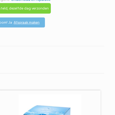
teld, dezelfde dag verzonden
room!
Ja
Afspraak maken