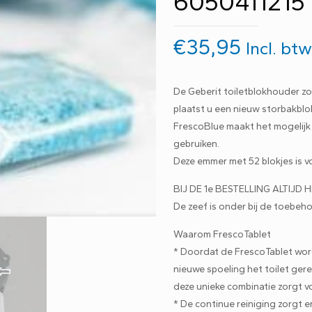
6050411215
€
35,95
Incl. bt
De Geberit toiletblokhouder zo
plaatst u een nieuw storbakblok
FrescoBlue maakt het mogelijk
gebruiken.
Deze emmer met 52 blokjes is vo
BIJ DE 1e BESTELLING ALTIJD H
De zeef is onder bij de toebeho
Waarom FrescoTablet
* Doordat de FrescoTablet wor
nieuwe spoeling het toilet gere
deze unieke combinatie zorgt vo
* De continue reiniging zorgt 