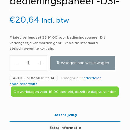
bedieningspaneel -D3i-
€
20,64
Incl. btw
Friatec verlengset 33 91 00 voor bedieningspaneel. Dit
verlengsetje kan worden gebruikt als de standaard
stelschroeven te kort zijn.
Friatec
Toevoegen aan winkelwagen
verlengset
339100
voor
ARTIKELNUMMER:
3584
Categorie:
Onderdelen
bedieningspaneel
spoelreservoirs
-
D3i-
Op werkdagen voor 16:00 besteld, dezelfde dag verzonden
aantal
Beschrijving
Extra informatie