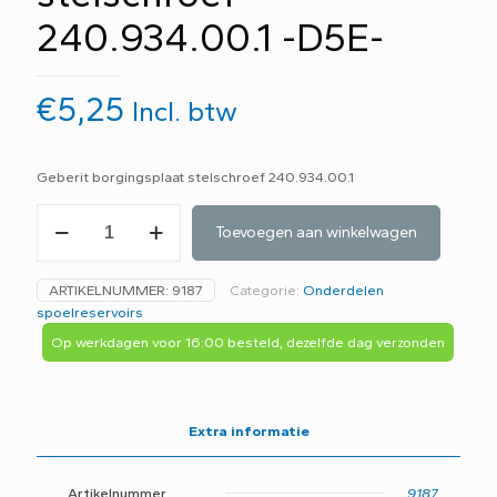
240.934.00.1 -D5E-
€
5,25
Incl. btw
Geberit borgingsplaat stelschroef 240.934.00.1
Geberit
Toevoegen aan winkelwagen
borgingsplaat
stelschroef
240.934.00.1
ARTIKELNUMMER:
9187
Categorie:
Onderdelen
-
spoelreservoirs
D5E-
aantal
Op werkdagen voor 16:00 besteld, dezelfde dag verzonden
Extra informatie
Artikelnummer
9187