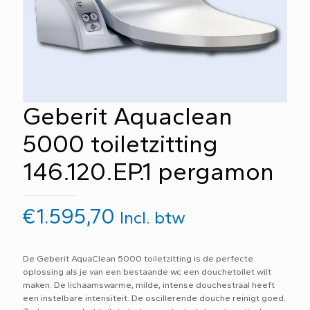
Geberit Aquaclean
5000 toiletzitting
146.120.EP.1 pergamon
€
1.595,70
Incl. btw
De Geberit AquaClean 5000 toiletzitting is de perfecte
oplossing als je van een bestaande wc een douchetoilet wilt
maken. De lichaamswarme, milde, intense douchestraal heeft
een instelbare intensiteit. De oscillerende douche reinigt goed.