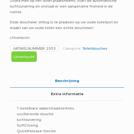
Zodra men op het toilet plaatsneemt, start de automatische
luchtzuivering en onstaat er een aangename frisheid in de
ruimte.
Deze douchewc zitting is te plaatsen op uw oude toiletpot en
maakt van uw oude toilet een echte douchewc!
Uitverkocht
ARTIKELNUMMER:
2353
Categorie:
Toiletdouches
Uitverkocht
Beschrijving
Extra informatie
7 instelbare waterstraalsterktes
oscillerende douche
luchtzuivering
SoftClosing
QuickRelease-functie