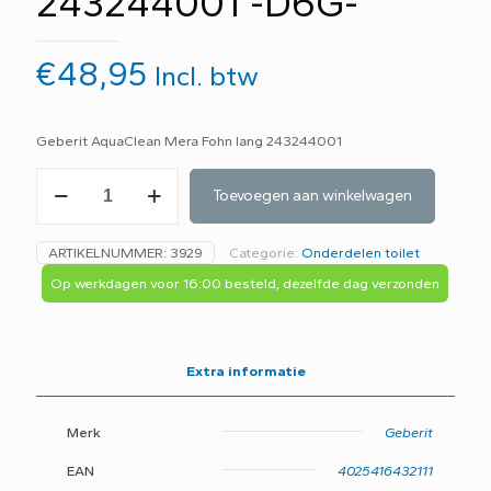
243244001 -D6G-
€
48,95
Incl. btw
Geberit AquaClean Mera Fohn lang 243244001
Geberit
Toevoegen aan winkelwagen
AquaClean
Mera
Fohn
ARTIKELNUMMER:
3929
Categorie:
Onderdelen toilet
lang
243244001
Op werkdagen voor 16:00 besteld, dezelfde dag verzonden
-
D6G-
aantal
Extra informatie
Merk
Geberit
EAN
4025416432111