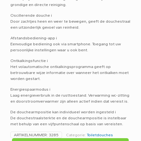
grondige en directe reiniging.
Oscillerende douche i
Door zachtjes heen en weer te bewegen, geeft de douchestraal
een uitzonderlijk gevoel van reinheid.
Afstandsbediening-app i
Eenvoudige bediening ook via smartphone. Toegang tot uw
persoonlijke instellingen waar u ook bent.
Ontkalkingsfunctie i
Het volautomatische ontkalkingsprogramma geeft op
betrouwbare wijze informatie over wanneer het ontkalken moet
worden gestart.
Energiespaarmodus i
Laag energieverbruik in de rusttoestand. Verwarming wc-zitting
en doorstroomverwarmer zijn alleen actief indien dat vereist is.
De douchearmpositie kan individueel worden ingesteld i
De douchestraalsterkte en de douchearmpositie is instelbaar
met behulp van een vijfpuntenschaal op basis van vereisten.
ARTIKELNUMMER:
3285
Categorie:
Toiletdouches