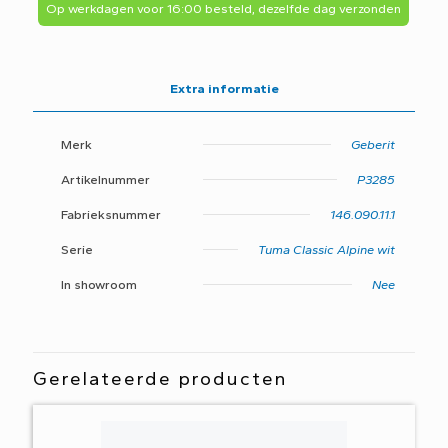
Op werkdagen voor 16:00 besteld, dezelfde dag verzonden
Extra informatie
Merk
Geberit
Artikelnummer
P3285
Fabrieksnummer
146.090.11.1
Serie
Tuma Classic Alpine wit
In showroom
Nee
Gerelateerde producten