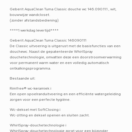
Geberit AquaClean Tuma Classic douche wc 146.090.11.1 , wit,
bouwwijze wandcloset.
(zonder afstandsbediening)
****1 werkdag levertijd****
Geberit AquaClean Tuma Classic 146090111
De Classic uitvoering is uitgerust met de basisfuncties van een
douchewc. Naast de gepatenteerde WhirlSpray
douchetechnologie, omvatten deze een doorstroomverwarming
voor permanent warm water en een volledig automatisch
ontkalkingsprogramma.
Bestaande uit:
Rimfree® wc-keramiek i
Een open spoelranduitvoering en een efficiënte watergeleiding
zorgen voor een perfecte hygiëne.
Wc-deksel met SoftClosing i
Wc-zitting en deksel openen en sluiten zacht.
WhirlSpray-douchetechnologie i
WhirlSpray-douchetechnologie zorgt voor een bijzonder