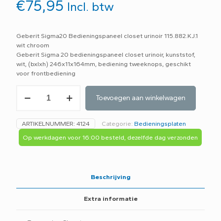
€
75,95
Incl. btw
Geberit Sigma20 Bedieningspaneel closet urinoir 115.882.KJ.1
wit chroom
Geberit Sigma 20 bedieningspaneel closet urinoir, kunststof,
wit, (bxlxh) 246x11x164mm, bediening tweeknops, geschikt
voor frontbediening
Geberit
Toevoegen aan winkelwagen
Sigma20
Bedieningspaneel
closet
ARTIKELNUMMER:
4124
Categorie:
Bedieningsplaten
urinoir
115.882.KJ.1
Op werkdagen voor 16:00 besteld, dezelfde dag verzonden
wit
chroom
aantal
Beschrijving
Extra informatie