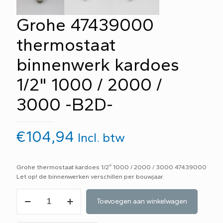
Grohe 47439000
thermostaat
binnenwerk kardoes
1/2" 1000 / 2000 /
3000 -B2D-
€
104,94
Incl. btw
Grohe thermostaat kardoes 1/2″ 1000 / 2000 / 3000 47439000
Let op! de binnenwerken verschillen per bouwjaar.
Grohe
Toevoegen aan winkelwagen
47439000
thermostaat
binnenwerk