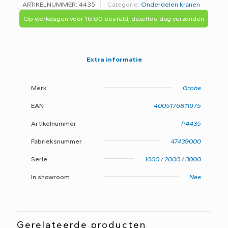
ARTIKELNUMMER:
4435
Categorie:
Onderdelen kranen
kardoes
1/2"
Op werkdagen voor 16:00 besteld, dezelfde dag verzonden
1000
/
2000
/
Extra informatie
3000
-
B2D-
Merk
Grohe
aantal
EAN
4005176811975
Artikelnummer
P4435
Fabrieksnummer
47439000
Serie
1000 / 2000 / 3000
In showroom
Nee
Gerelateerde producten