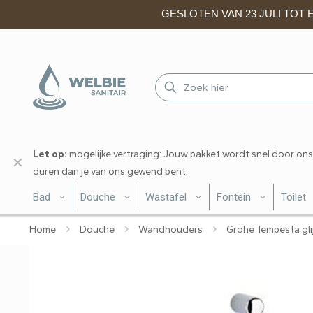
GESLOTEN VAN 23 JULI TOT EN
Let op:
mogelijke vertraging: Jouw pakket wordt snel door ons
✕
duren dan je van ons gewend bent.
Bad
Douche
Wastafel
Fontein
Toilet
Home
Douche
Wandhouders
Grohe Tempesta gli