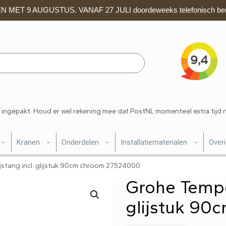
 MET 9 AUGUSTUS. VANAF 27 JULI doordeweeks telefonisch ber
 ingepakt. Houd er wel rekening mee dat PostNL momenteel extra tijd 
Kranen
Onderdelen
Installatiematerialen
Over
jstang incl. glijstuk 90cm chroom 27524000
Grohe Tempes
glijstuk 9