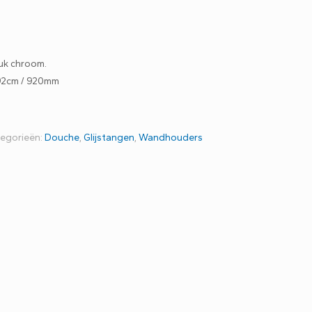
tuk chroom.
 92cm / 920mm
egorieën:
Douche
,
Glijstangen
,
Wandhouders