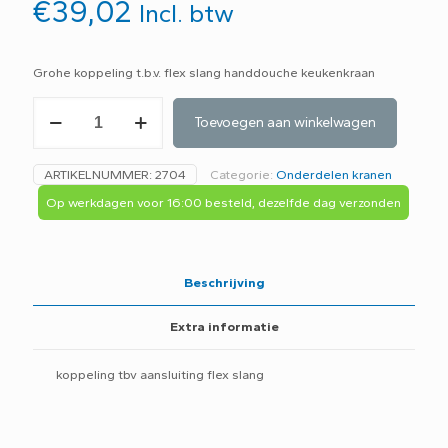
€
39,02
Incl. btw
Grohe koppeling t.b.v. flex slang handdouche keukenkraan
Grohe
Toevoegen aan winkelwagen
koppeling
46338000
tbv
ARTIKELNUMMER:
2704
Categorie:
Onderdelen kranen
flex
slang
Op werkdagen voor 16:00 besteld, dezelfde dag verzonden
keukenkraan
-
B2B-
aantal
Beschrijving
Extra informatie
koppeling tbv aansluiting flex slang