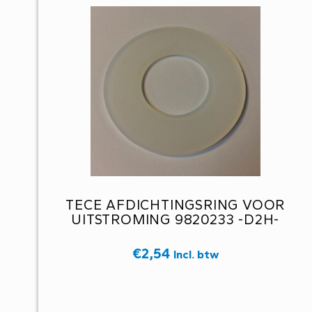
TECE AFDICHTINGSRING VOOR
UITSTROMING 9820233 -D2H-
€
2,54
Incl. btw