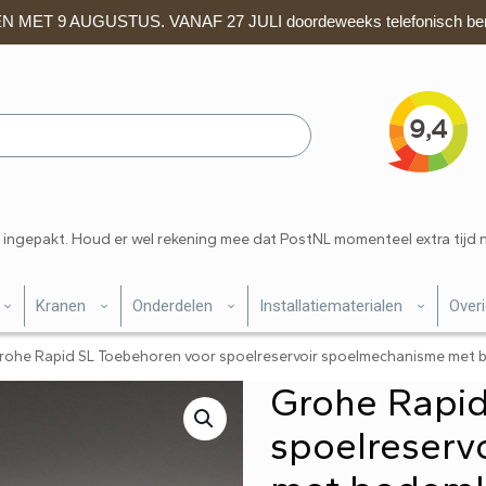
 MET 9 AUGUSTUS. VANAF 27 JULI doordeweeks telefonisch ber
 ingepakt. Houd er wel rekening mee dat PostNL momenteel extra tijd 
Kranen
Onderdelen
Installatiematerialen
Over
rohe Rapid SL Toebehoren voor spoelreservoir spoelmechanisme me
Grohe Rapid
spoelreserv