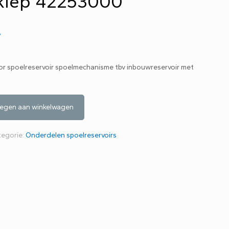
klep 42253000
w
r spoelreservoir spoelmechanisme tbv inbouwreservoir met
egen aan winkelwagen
tegorie:
Onderdelen spoelreservoirs