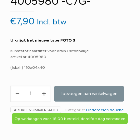
4005980 -C7G-
€
7,90
Incl. btw
U krijgt het nieuwe type FOTO 3
Kunststof haarfilter voor drain / sifonbakje
artikel nr. 4005980
(lxbxh) 116x64x40
Haarfilter
Toevoegen aan winkelwagen
/
haarvanger
tbv
ARTIKELNUMMER:
4013
Categorie:
Onderdelen douche
douche
drain
Op werkdagen voor 16:00 besteld, dezelfde dag verzonden
4005980
-
C7G-