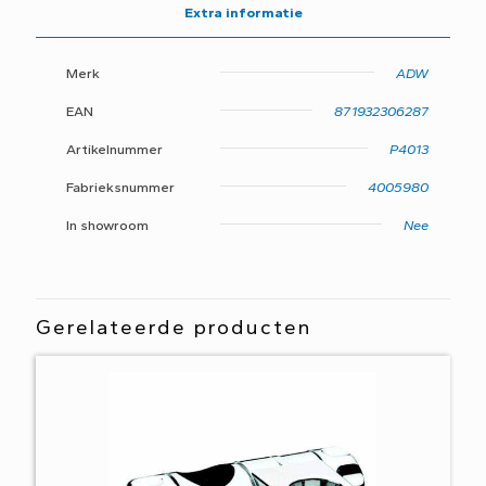
aantal
Extra informatie
Merk
ADW
EAN
871932306287
Artikelnummer
P4013
Fabrieksnummer
4005980
In showroom
Nee
Gerelateerde producten