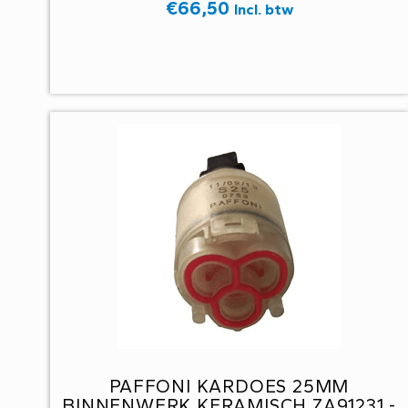
GRADEN RECHTS SLUITEND. -B5E-
€
66,50
Incl. btw
PAFFONI KARDOES 25MM
BINNENWERK KERAMISCH ZA91231 -