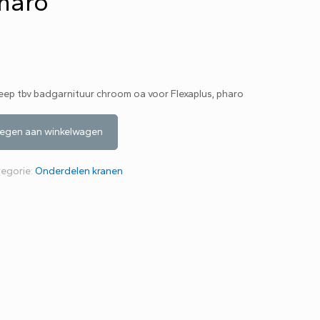
pharo
p tbv badgarnituur chroom oa voor Flexaplus, pharo
egen aan winkelwagen
tegorie:
Onderdelen kranen