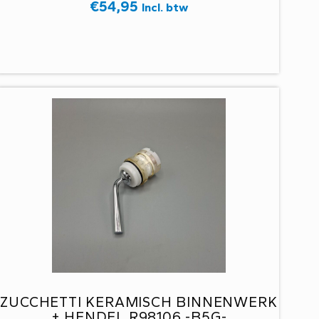
€
54,95
Incl. btw
ZUCCHETTI KERAMISCH BINNENWERK
+ HENDEL R98106 -B5G-