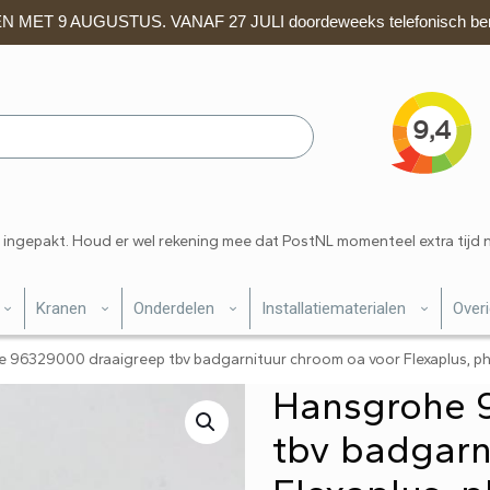
 MET 9 AUGUSTUS. VANAF 27 JULI doordeweeks telefonisch ber
 ingepakt. Houd er wel rekening mee dat PostNL momenteel extra tijd 
Kranen
Onderdelen
Installatiematerialen
Over
 96329000 draaigreep tbv badgarnituur chroom oa voor Flexaplus, p
Hansgrohe 
tbv badgarn