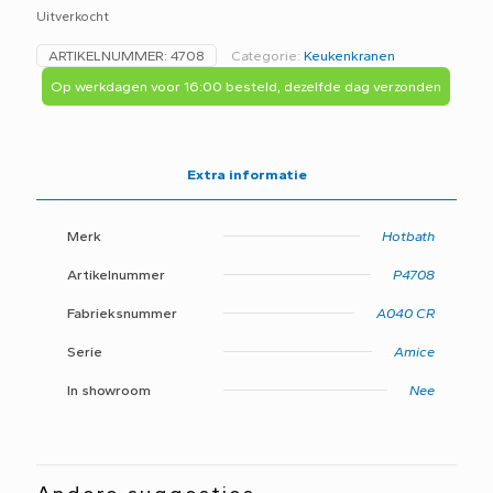
Uitverkocht
ARTIKELNUMMER:
4708
Categorie:
Keukenkranen
Op werkdagen voor 16:00 besteld, dezelfde dag verzonden
Extra informatie
Merk
Hotbath
Artikelnummer
P4708
Fabrieksnummer
A040 CR
Serie
Amice
In showroom
Nee