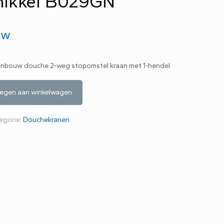
nikkel B029GN
btw
 inbouw douche 2-weg stopomstel kraan met 1-hendel.
egen aan winkelwagen
egorie:
Douchekranen