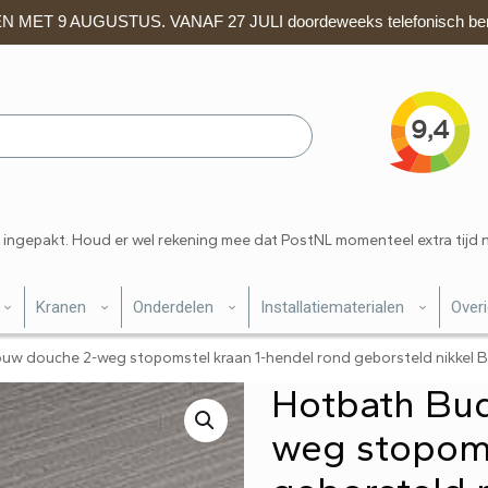
 MET 9 AUGUSTUS. VANAF 27 JULI doordeweeks telefonisch ber
 ingepakt. Houd er wel rekening mee dat PostNL momenteel extra tijd 
Kranen
Onderdelen
Installatiematerialen
Over
uw douche 2-weg stopomstel kraan 1-hendel rond geborsteld nikkel
Hotbath Bu
weg stopoms