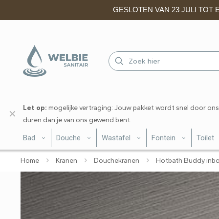
GESLOTEN VAN 23 JULI TOT EN
Let op:
mogelijke vertraging: Jouw pakket wordt snel door ons
✕
duren dan je van ons gewend bent.
Bad
Douche
Wastafel
Fontein
Toilet
Home
Kranen
Douchekranen
Hotbath Buddy inbo