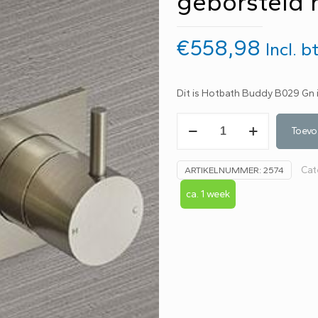
geborsteld 
€
558,98
Incl. 
Dit is Hotbath Buddy B029 Gn
Hotbath
Toevo
Buddy
inbouw
Cat
ARTIKELNUMMER:
2574
douche
2-
ca. 1 week
weg
stopomstel
kraan
1-
hendel
rond
geborsteld