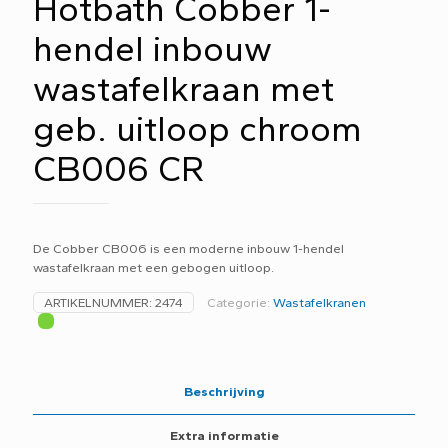
Hotbath Cobber 1-
hendel inbouw
wastafelkraan met
geb. uitloop chroom
CB006 CR
De Cobber CB006 is een moderne inbouw 1-hendel
wastafelkraan met een gebogen uitloop.
ARTIKELNUMMER:
2474
Categorie:
Wastafelkranen
Beschrijving
Extra informatie