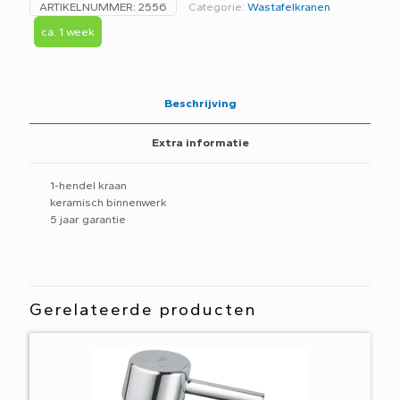
ARTIKELNUMMER:
2556
Categorie:
Wastafelkranen
inbouw
wastafelkraan
ca. 1 week
met
gebogen
uitloop
Geborsteld
Beschrijving
nikkel
CB006
Extra informatie
GN
aantal
1-hendel kraan
keramisch binnenwerk
5 jaar garantie
Gerelateerde producten