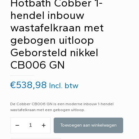
Hotbath Cobber 1-
hendel inbouw
wastafelkraan met
gebogen uitloop
Geborsteld nikkel
CB006 GN
€
538,98
Incl. btw
De Cobber CB006 GN is een moderne inbouw 1-hendel
wastafelkraan met een gebogen uitloop.
Hotbath
Toevoegen aan winkelwagen
Cobber
1-
hendel