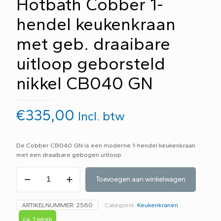
Hotbath Cobber 1-
hendel keukenkraan
met geb. draaibare
uitloop geborsteld
nikkel CB040 GN
€
335,00
Incl. btw
De Cobber CB040 GN is een moderne 1-hendel keukenkraan
met een draaibare gebogen uitloop.
Hotbath
Toevoegen aan winkelwagen
Cobber
1-
hendel
ARTIKELNUMMER:
2560
Categorie:
Keukenkranen
keukenkraan
met
ca. 1 week