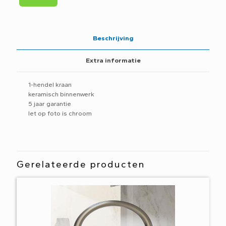
geb.
draaibare
uitloop
geborsteld
Beschrijving
nikkel
CB040
Extra informatie
GN
aantal
1-hendel kraan
keramisch binnenwerk
5 jaar garantie
let op foto is chroom
Gerelateerde producten