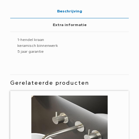
CB003S
GN
Beschrijving
aantal
Extra informatie
1-hendel kraan
keramisch binnenwerk
5 jaar garantie
Gerelateerde producten