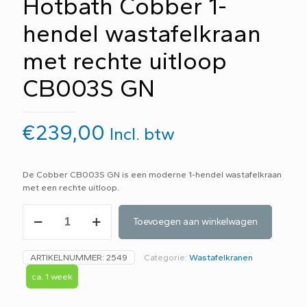
Hotbath Cobber 1-
hendel wastafelkraan
met rechte uitloop
CB003S GN
€
239,00
Incl. btw
De Cobber CB003S GN is een moderne 1-hendel wastafelkraan
met een rechte uitloop.
Hotbath
Toevoegen aan winkelwagen
Cobber
1-
hendel
ARTIKELNUMMER:
2549
Categorie:
Wastafelkranen
wastafelkraan
met
ca. 1 week
rechte
uitloop