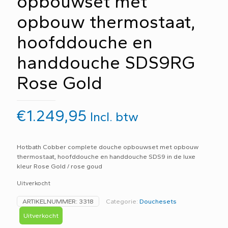
opbouwset met
opbouw thermostaat,
hoofddouche en
handdouche SDS9RG
Rose Gold
€
1.249,95
Incl. btw
Hotbath Cobber complete douche opbouwset met opbouw
thermostaat, hoofddouche en handdouche SDS9 in de luxe
kleur Rose Gold / rose goud
Uitverkocht
ARTIKELNUMMER:
3318
Categorie:
Douchesets
Uitverkocht