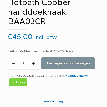
Hotbath Cobber
handdoekhaak
BAA03CR
€
45,00
Incl. btw
Hotbath Cobber handdoekhaak BAA03 chroom
Hotbath
Toevoegen aan winkelwagen
Cobber
handdoekhaak
BAA03CR
ARTIKELNUMMER:
2522
Categorie:
Handdoekhaken
aantal
ca. 1 week
Beschrijving