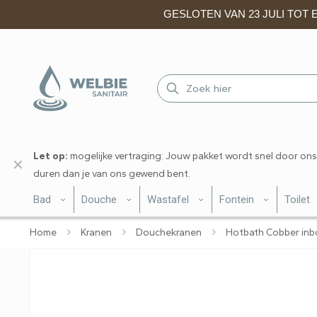
GESLOTEN VAN 23 JULI TOT EN
Let op:
mogelijke vertraging: Jouw pakket wordt snel door ons
✕
duren dan je van ons gewend bent.
Bad
Douche
Wastafel
Fontein
Toilet
Home
Kranen
Douchekranen
Hotbath Cobber in