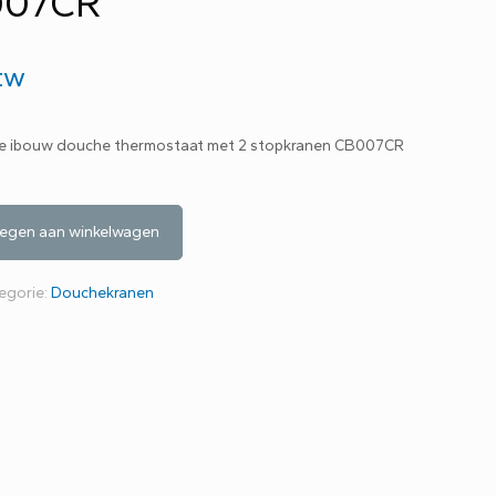
007CR
btw
ne ibouw douche thermostaat met 2 stopkranen CB007CR
egen aan winkelwagen
egorie:
Douchekranen