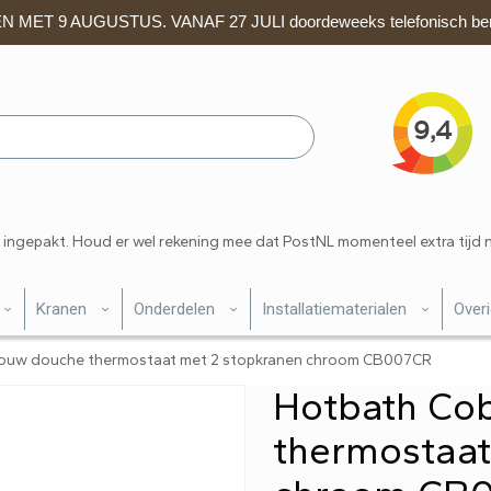
 MET 9 AUGUSTUS. VANAF 27 JULI doordeweeks telefonisch ber
 ingepakt. Houd er wel rekening mee dat PostNL momenteel extra tijd 
Kranen
Onderdelen
Installatiematerialen
Over
bouw douche thermostaat met 2 stopkranen chroom CB007CR
Hotbath Co
thermostaat