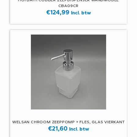
CBA09CR
€
124,99
Incl. btw
WELSAN CHROOM ZEEPPOMP + FLES, GLAS VIERKANT
€
21,60
Incl. btw