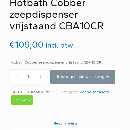
Hotbath Cobber
zeepdispenser
vrijstaand CBA10CR
€
109,00
Incl. btw
Hotbath Cobber zeepdispenser vrijstaand CBA10 CR.
Hotbath
Toevoegen aan winkelwagen
Cobber
zeepdispenser
vrijstaand
ARTIKELNUMMER:
2529
Categorie:
Zeepdispensers
CBA10CR
aantal
ca. 1 week
Beschrijving