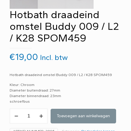
Hotbath draadeind
omstel Buddy 009 / L2
/ K28 SPOM459
€
19,00
Incl. btw
Hotbath draadeind omstel Buddy 009 / L2 / K28 SPOM459
Kleur: Chroom
Diameter buitendraad: 27mm
Diameter binnendraad: 23mm
schroefbus
Hotbath
Toevoegen aan winkelwagen
draadeind
omstel
Buddy