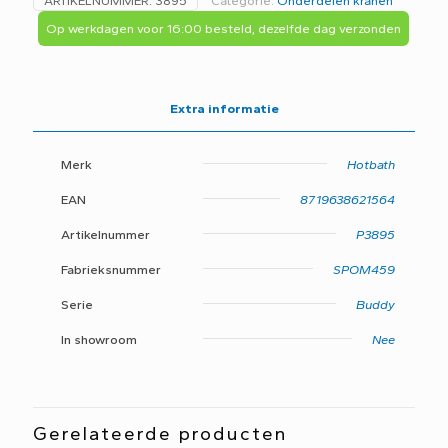
ARTIKELNUMMER:
3895
Categorie:
Onderdelen kranen
009
/
Op werkdagen voor 16:00 besteld, dezelfde dag verzonden
L2
/
K28
SPOM459
Extra informatie
aantal
Merk
Hotbath
EAN
8719638621564
Artikelnummer
P3895
Fabrieksnummer
SPOM459
Serie
Buddy
In showroom
Nee
Gerelateerde producten