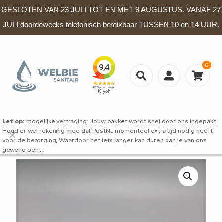
GESLOTEN VAN 23 JULI TOT EN MET 9 AUGUSTUS. VANAF 27
JULI doordeweeks telefonisch bereikbaar TUSSEN 10 en 14 UUR.
0
Let op:
mogelijke vertraging: Jouw pakket wordt snel door ons ingepakt.
Houd er wel rekening mee dat PostNL momenteel extra tijd nodig heeft
✕
voor de bezorging, Waardoor het iets langer kan duren dan je van ons
gewend bent.