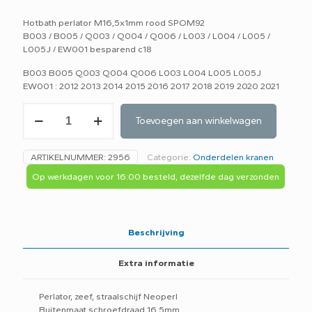
Hotbath perlator M16,5x1mm rood SPOM92
B003 / B005 / Q003 / Q004 / Q006 / L003 / L004 / L005 /
L005J / EW001 besparend c18
B003 B005 Q003 Q004 Q006 L003 L004 L005 L005J
EW001 : 2012 2013 2014 2015 2016 2017 2018 2019 2020 2021
Hotbath
Toevoegen aan winkelwagen
perlator
M16,5x1mm
rood
ARTIKELNUMMER:
2956
Categorie:
Onderdelen kranen
SPOM92
aantal
Op werkdagen voor 16:00 besteld, dezelfde dag verzonden
Beschrijving
Extra informatie
Perlator, zeef, straalschijf Neoperl
Buitenmaat schroefdraad 16,5mm