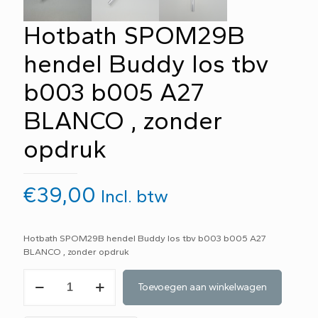
Hotbath SPOM29B
hendel Buddy los tbv
b003 b005 A27
BLANCO , zonder
opdruk
€
39,00
Incl. btw
Hotbath SPOM29B hendel Buddy los tbv b003 b005 A27
BLANCO , zonder opdruk
Hotbath
Toevoegen aan winkelwagen
SPOM29B
hendel
Buddy