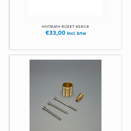
HOTBATH ROZET K56CR
€
33,00
Incl. btw