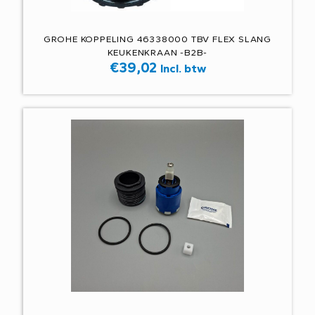
GROHE KOPPELING 46338000 TBV FLEX SLANG
KEUKENKRAAN -B2B-
€
39,02
Incl. btw