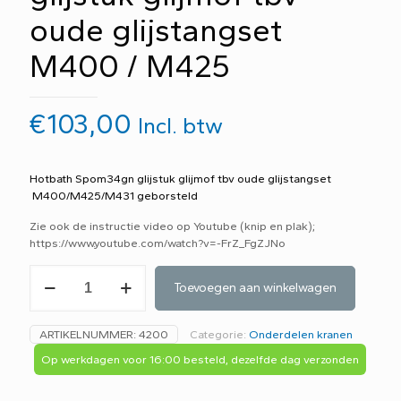
oude glijstangset
M400 / M425
€
103,00
Incl. btw
Hotbath Spom34gn glijstuk glijmof tbv oude glijstangset
M400/M425/M431 geborsteld
Zie ook de instructie video op Youtube (knip en plak);
https://www.youtube.com/watch?v=-FrZ_FgZJNo
Hotbath
Toevoegen aan winkelwagen
Spom34
gn
glijstuk
ARTIKELNUMMER:
4200
Categorie:
Onderdelen kranen
glijmof
tbv
Op werkdagen voor 16:00 besteld, dezelfde dag verzonden
oude
glijstangset