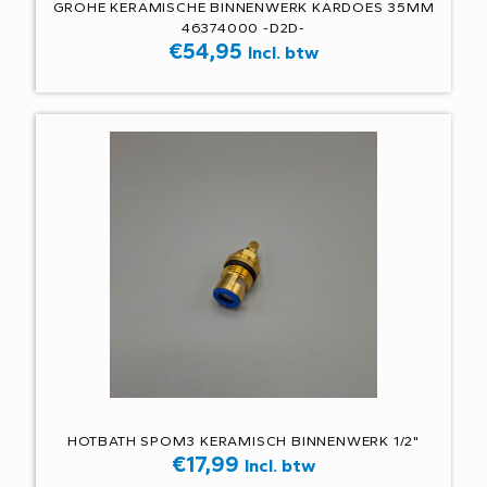
GROHE KERAMISCHE BINNENWERK KARDOES 35MM
46374000 -D2D-
€
54,95
Incl. btw
HOTBATH SPOM3 KERAMISCH BINNENWERK 1/2"
€
17,99
Incl. btw