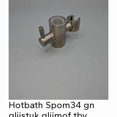
Hotbath Spom34 gn
glijstuk glijmof tbv