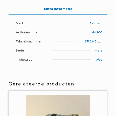
M400
/
Extra informatie
M425
aantal
Merk
Hotbath
Artikelnummer
P4200
Fabrieksnummer
SPOM34gn
Serie
mate
In showroom
Nee
Gerelateerde producten