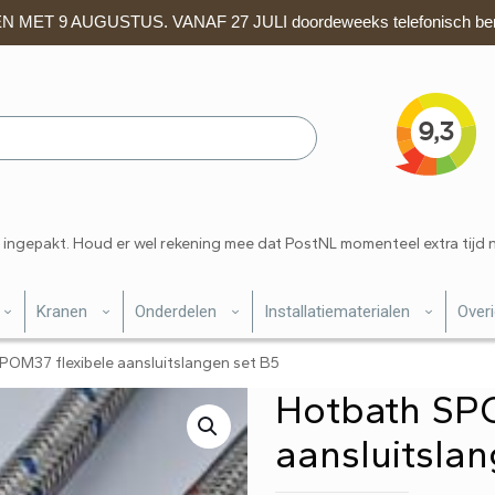
 MET 9 AUGUSTUS. VANAF 27 JULI doordeweeks telefonisch ber
 ingepakt. Houd er wel rekening mee dat PostNL momenteel extra tijd 
Kranen
Onderdelen
Installatiematerialen
Over
POM37 flexibele aansluitslangen set B5
Hotbath SPO
aansluitsla