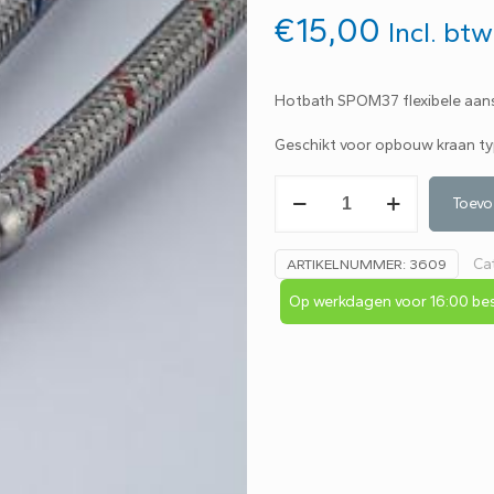
€
15,00
Incl. btw
Hotbath SPOM37 flexibele aans
Geschikt voor opbouw kraan typ
Hotbath
Toevo
SPOM37
flexibele
Ca
ARTIKELNUMMER:
3609
aansluitslangen
set
Op werkdagen voor 16:00 bes
B5
aantal