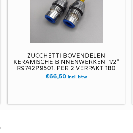
ZUCCHETTI BOVENDELEN
KERAMISCHE BINNENWERKEN. 1/2″
R9742P.9501. PER 2 VERPAKT. 180
GRADEN RECHTS SLUITEND. -B5E-
€
66,50
Incl. btw
?