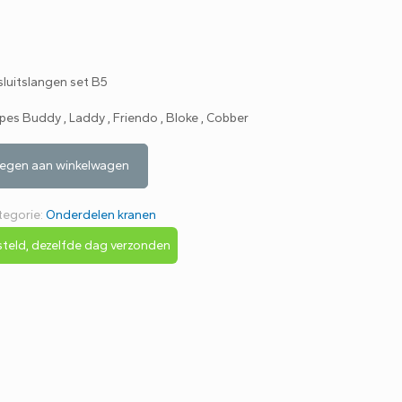
luitslangen set B5
es Buddy , Laddy , Friendo , Bloke , Cobber
egen aan winkelwagen
tegorie:
Onderdelen kranen
teld, dezelfde dag verzonden