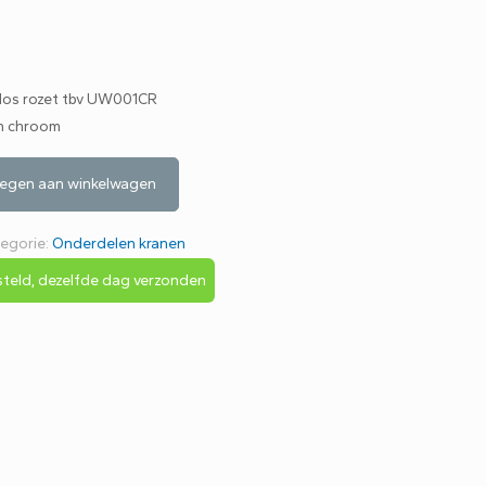
os rozet tbv UW001CR
an chroom
egen aan winkelwagen
egorie:
Onderdelen kranen
teld, dezelfde dag verzonden