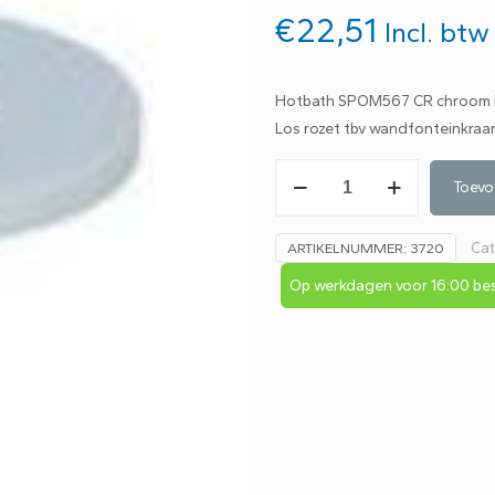
€
22,51
Incl. btw
Hotbath SPOM567 CR chroom l
Los rozet tbv wandfonteinkra
Hotbath
Toevo
SPOM567
CR
Cat
ARTIKELNUMMER:
3720
chroom
los
Op werkdagen voor 16:00 bes
rozet
tbv
UW001CR
aantal