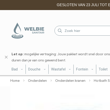
GESLOTEN VAN 23 JULI TOT EN
Let op:
mogelijke vertraging: Jouw pakket wordt snel door ons
✕
duren dan je van ons gewend bent.
Bad
Douche
Wastafel
Fontein
Toilet
Home
Onderdelen
Onderdelen kranen
Hotbath S