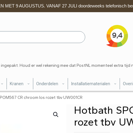
 MET 9 AUGUSTUS. VANAF 27 JULI doordeweeks telefonisch ber
 ingepakt. Houd er wel rekening mee dat PostNL momenteel extra tijd 
Kranen
Onderdelen
Installatiematerialen
Over
POM567 CR chroom los rozet tbv UW001CR
Hotbath SP
rozet tbv 