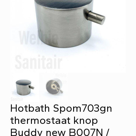
Hotbath Spom703gn
thermostaat knop
Buddy new B007N /