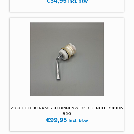
€
34,95
Incl. btw
ZUCCHETTI KERAMISCH BINNENWERK + HENDEL R98106
-B5G-
€
99,95
Incl. btw