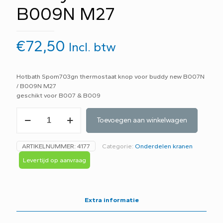
B009N M27
€
72,50
Incl. btw
Hotbath Spom703gn thermostaat knop voor buddy new B007N
/ B009N M27
geschikt voor B007 & B009
Hotbath
Toevoegen aan winkelwagen
Spom703gn
thermostaat
knop
ARTIKELNUMMER:
4177
Categorie:
Onderdelen kranen
Buddy
new
Levertijd op aanvraag
B007N
/
B009N
M27
Extra informatie
aantal