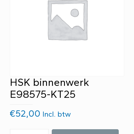
HSK binnenwerk
E98575-KT25
€
52,00
Incl. btw
HSK