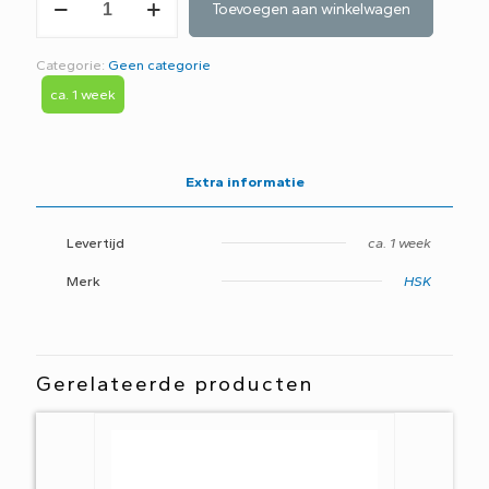
Toevoegen aan winkelwagen
binnenwerk
E98575-
KT25
Categorie:
Geen categorie
aantal
ca. 1 week
Extra informatie
Levertijd
ca. 1 week
Merk
HSK
Gerelateerde producten