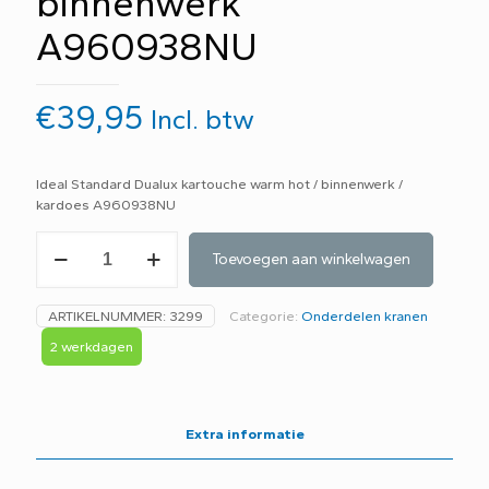
binnenwerk
A960938NU
€
39,95
Incl. btw
Ideal Standard Dualux kartouche warm hot / binnenwerk /
kardoes A960938NU
Ideal
Toevoegen aan winkelwagen
Standard
Dualux
kartouche
ARTIKELNUMMER:
3299
Categorie:
Onderdelen kranen
warm
hot
2 werkdagen
/
binnenwerk
A960938NU
aantal
Extra informatie