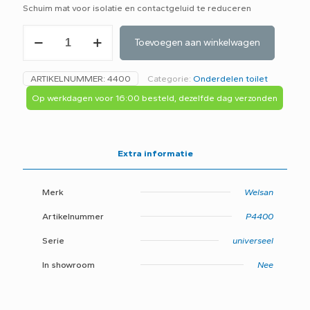
Schuim mat voor isolatie en contactgeluid te reduceren
Isolatiemat
Toevoegen aan winkelwagen
pro
voor
wandcloset
ARTIKELNUMMER:
4400
Categorie:
Onderdelen toilet
aantal
Op werkdagen voor 16:00 besteld, dezelfde dag verzonden
Extra informatie
Merk
Welsan
Artikelnummer
P4400
Serie
universeel
In showroom
Nee