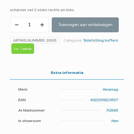
scharnier set 2 stuks rechts en links
Geberit
Toevoegen aan winkelwagen
Keramag
500
by
ARTIKELNUMMER:
2666
Categorie:
Toiletzitting buffers
citterio
scharnierset
ca. 1 week
598130000
-
D7H-
aantal
Extra informatie
Merk
Keramag
EAN
4022009221657
Artikelnummer
P2666
In showroom
Nee