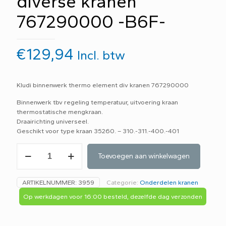
diverse kranen
767290000 -B6F-
€
129,94
Incl. btw
Kludi binnenwerk thermo element div kranen 767290000
Binnenwerk tbv regeling temperatuur, uitvoering kraan
thermostatische mengkraan.
Draairichting universeel.
Geschikt voor type kraan 35260. – 310.-311.-400.-401
Kludi
Toevoegen aan winkelwagen
binnenwerk
thermo
element
ARTIKELNUMMER:
3959
Categorie:
Onderdelen kranen
diverse
kranen
Op werkdagen voor 16:00 besteld, dezelfde dag verzonden
767290000
-
B6F-