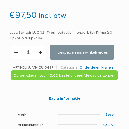
€
97,50
Incl. btw
Luca Sanitair LUON21 Thermostaat binnenwerk tbv Prima 2.0
lup2505 & lup2504
Luca
Toevoegen aan winkelwagen
Sanitair
LUON21
Thermostaat
ARTIKELNUMMER:
3497
Categorie:
Onderdelen kranen
binnenwerk
tbv
Op werkdagen voor 16:00 besteld, dezelfde dag verzonden
Prima
2.0
lup2505
&
Extra informatie
lup2504
-
A1J-
Merk
Luca
aantal
Artikelnummer
P3497