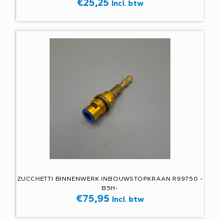
€
25,25
Incl. btw
ZUCCHETTI BINNENWERK INBOUWSTOPKRAAN R99750 -
B5H-
€
75,95
Incl. btw