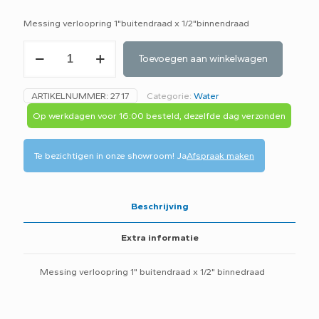
Messing verloopring 1"buitendraad x 1/2"binnendraad
Messing
Toevoegen aan winkelwagen
verloopring
1"buitendraad
x
ARTIKELNUMMER:
2717
Categorie:
Water
1/2"binnendraad
aantal
Op werkdagen voor 16:00 besteld, dezelfde dag verzonden
Te bezichtigen in onze showroom!
Ja
Afspraak maken
Beschrijving
Extra informatie
Messing verloopring 1" buitendraad x 1/2" binnedraad