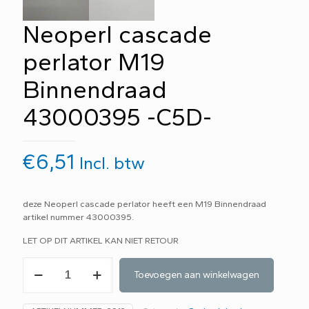
Neoperl cascade
perlator M19
Binnendraad
43000395 -C5D-
€
6,51
Incl. btw
deze Neoperl cascade perlator heeft een M19 Binnendraad
artikel nummer 43000395.
LET OP DIT ARTIKEL KAN NIET RETOUR
Neoperl
Toevoegen aan winkelwagen
cascade
perlator
M19