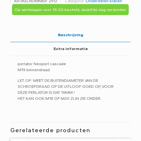
ARTIKELNUMMER:
2912
Categorie:
Onderdelen kranen
Binnendraad
43000395
Op werkdagen voor 16:00 besteld, dezelfde dag verzonden
-
C5D-
aantal
Beschrijving
Extra informatie
perlator Neoperl cascade
M19 binnendraad
LET OP: MEET DE BUITENDIAMETER VAN DE
SCHROEFDRAAD OP DE UITLOOP GOED OP, VOOR
DEZE PERLATOR IS DAT 19MM !
HET KAN OOK M18 OF M20 ZIJN ZIE ONDER.
Gerelateerde producten