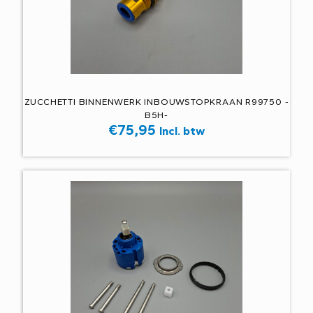
ZUCCHETTI BINNENWERK INBOUWSTOPKRAAN R99750 -
B5H-
€
75,95
Incl. btw