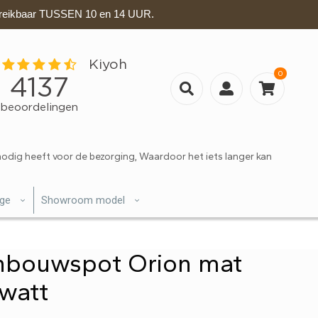
eikbaar TUSSEN 10 en 14 UUR.
0
nodig heeft voor de bezorging, Waardoor het iets langer kan
ige
Showroom model
inbouwspot Orion mat
watt