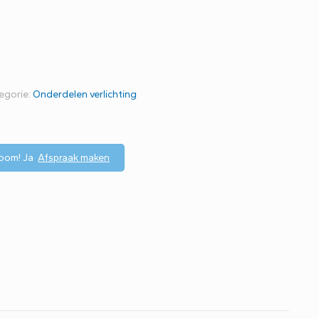
egorie:
Onderdelen verlichting
room!
Ja
Afspraak maken