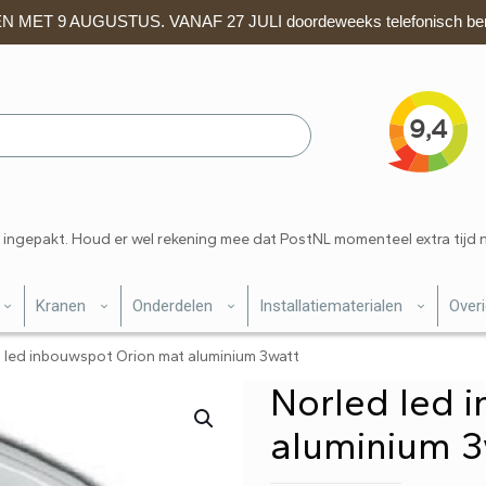
 MET 9 AUGUSTUS. VANAF 27 JULI doordeweeks telefonisch ber
 ingepakt. Houd er wel rekening mee dat PostNL momenteel extra tijd 
Kranen
Onderdelen
Installatiematerialen
Over
 led inbouwspot Orion mat aluminium 3watt
Norled led 
aluminium 3