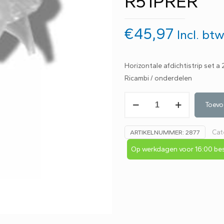
R51PRER
€
45,97
Incl. bt
Horizontale afdichtistrip set a 2
Ricambi / onderdelen
Novellini
Toevo
prestige
2R
Cat
ARTIKELNUMMER:
2877
siliconen
lekstrip
Op werkdagen voor 16:00 bes
set
a
2
stuks
1/4
rond