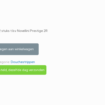
w
 stuks t.b.v. Novellini Prestige 2R
egen aan winkelwagen
egorie:
Douchestrippen
teld, dezelfde dag verzonden