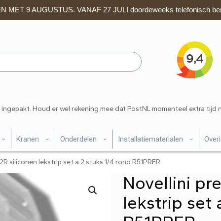
 MET 9 AUGUSTUS. VANAF 27 JULI doordeweeks telefonisch ber
 ingepakt. Houd er wel rekening mee dat PostNL momenteel extra tijd 
Kranen
Onderdelen
Installatiematerialen
Over
 2R siliconen lekstrip set a 2 stuks 1/4 rond R51PRER
Novellini pr
lekstrip set 