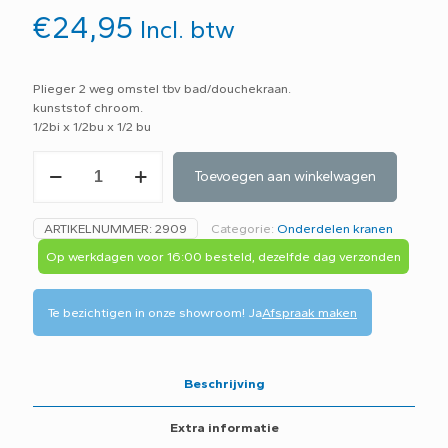
€
24,95
Incl. btw
Plieger 2 weg omstel tbv bad/douchekraan.
kunststof chroom.
1/2bi x 1/2bu x 1/2 bu
Omstel
Toevoegen aan winkelwagen
1/2
kunststof
chroom
ARTIKELNUMMER:
2909
Categorie:
Onderdelen kranen
4357852
-
Op werkdagen voor 16:00 besteld, dezelfde dag verzonden
B5B-
aantal
Te bezichtigen in onze showroom!
Ja
Afspraak maken
Beschrijving
Extra informatie