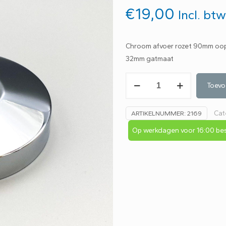
€
19,00
Incl. bt
Chroom afvoer rozet 90mm oo
32mm gatmaat
Ooops
Toevo
sifonrozet
32x20x90mm
Cat
ARTIKELNUMMER:
2169
chroom
344616333
Op werkdagen voor 16:00 bes
aantal