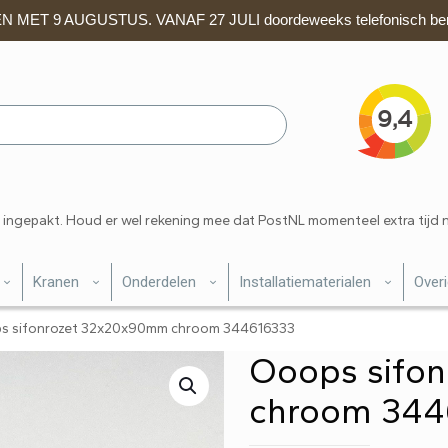
 MET 9 AUGUSTUS. VANAF 27 JULI doordeweeks telefonisch ber
 ingepakt. Houd er wel rekening mee dat PostNL momenteel extra tijd 
Kranen
Onderdelen
Installatiematerialen
Over
s sifonrozet 32x20x90mm chroom 344616333
Ooops sifo
chroom 344