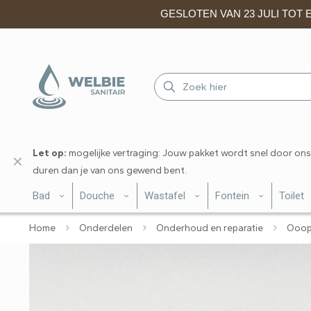
GESLOTEN VAN 23 JULI TOT EN
Let op:
mogelijke vertraging: Jouw pakket wordt snel door ons
✕
duren dan je van ons gewend bent.
Bad
Douche
Wastafel
Fontein
Toilet
Home
Onderdelen
Onderhoud en reparatie
Ooop