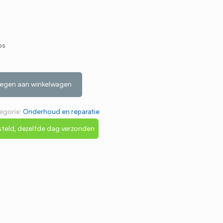
w
ps
egen aan winkelwagen
egorie:
Onderhoud en reparatie
teld, dezelfde dag verzonden