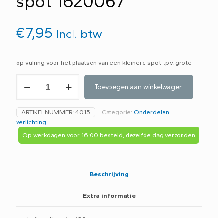
spot 1620067
€
7,95
Incl. btw
op vulring voor het plaatsen van een kleinere spot i.p.v. grote
Opvulring
Toevoegen aan winkelwagen
geborsteld
aluminium
voor
ARTIKELNUMMER:
4015
Categorie:
Onderdelen
inbouw
verlichting
spot
1620067
Op werkdagen voor 16:00 besteld, dezelfde dag verzonden
aantal
Beschrijving
Extra informatie