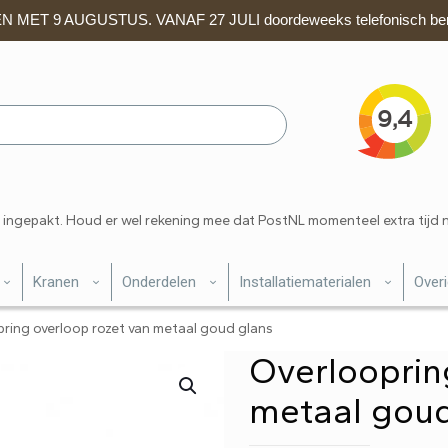
 MET 9 AUGUSTUS. VANAF 27 JULI doordeweeks telefonisch ber
 ingepakt. Houd er wel rekening mee dat PostNL momenteel extra tijd 
Kranen
Onderdelen
Installatiematerialen
Over
ring overloop rozet van metaal goud glans
Overlooprin
metaal goud