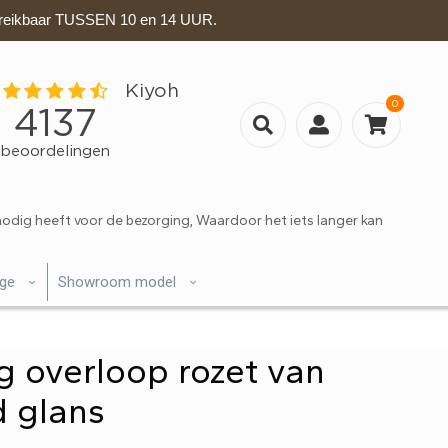
eikbaar TUSSEN 10 en 14 UUR.
0
nodig heeft voor de bezorging, Waardoor het iets langer kan
ige
Showroom model
g overloop rozet van
 glans