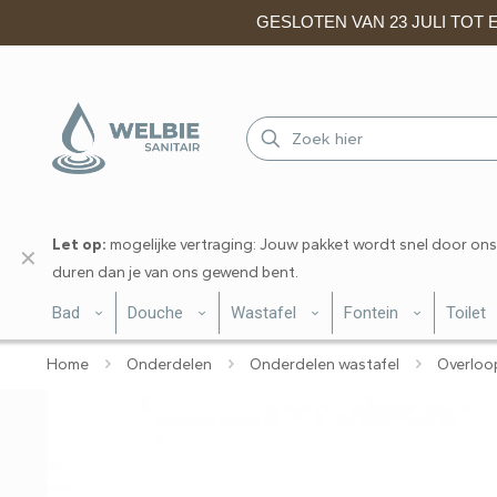
GESLOTEN VAN 23 JULI TOT EN
Let op:
mogelijke vertraging: Jouw pakket wordt snel door ons
✕
duren dan je van ons gewend bent.
Bad
Douche
Wastafel
Fontein
Toilet
Home
Onderdelen
Onderdelen wastafel
Overloop