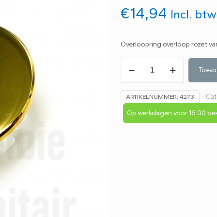
€
14,94
Incl. btw
Overloopring overloop rozet v
Overloopring
Toevo
overloop
rozet
Cat
ARTIKELNUMMER:
4273
van
metaal
Op werkdagen voor 16:00 bes
goud
glans
aantal