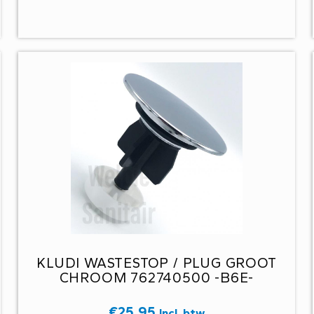
KLUDI WASTESTOP / PLUG GROOT
CHROOM 762740500 -B6E-
€
25,95
Incl. btw