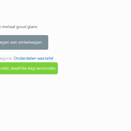
an metaal goud glans
egen aan winkelwagen
egorie:
Onderdelen wastafel
teld, dezelfde dag verzonden