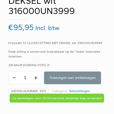
DEKSEL wit
316000UN3999
€
95,95
Incl. btw
Pressalit T2 CLOSETZITTING MET DEKSEL wit 316000UN3999
Deze zitting is universeel toepasbaar op de “ovale” klassieke
toiletten.
ZIE MAATVOERING FOTO 2!
Pressalit
Toevoegen aan winkelwagen
T2
CLOSETZITTING
MET
ARTIKELNUMMER:
3511
Categorie:
Toiletzittingen
DEKSEL
wit
Op werkdagen voor 16:00 besteld, dezelfde dag verzonden
316000UN3999
aantal