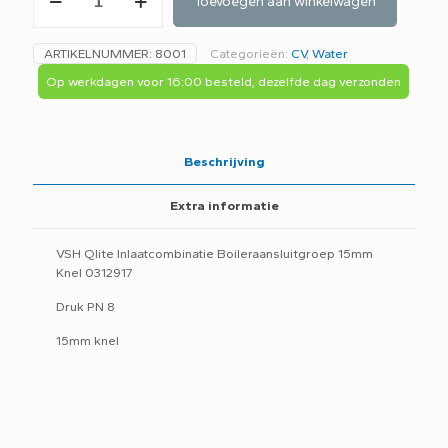
Toevoegen aan winkelwagen
Qlite
Inlaatcombinatie
Boileraansluitgroep
ARTIKELNUMMER:
8001
Categorieën:
CV
,
Water
15mm
Knel
Op werkdagen voor 16:00 besteld, dezelfde dag verzonden
0312917
aantal
Beschrijving
Extra informatie
VSH Qlite Inlaatcombinatie Boileraansluitgroep 15mm
Knel 0312917
Druk PN 8
15mm knel