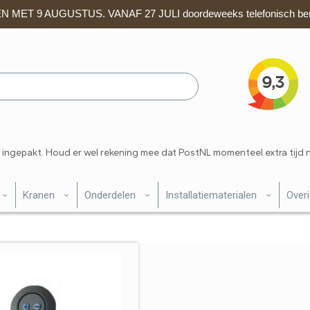
 MET 9 AUGUSTUS. VANAF 27 JULI doordeweeks telefonisch ber
 ingepakt. Houd er wel rekening mee dat PostNL momenteel extra tijd 
Kranen
Onderdelen
Installatiematerialen
Over