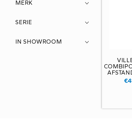
MERK
SERIE
IN SHOWROOM
VILL
COMBIP
AFSTAN
WHIR
€
4
NUMM