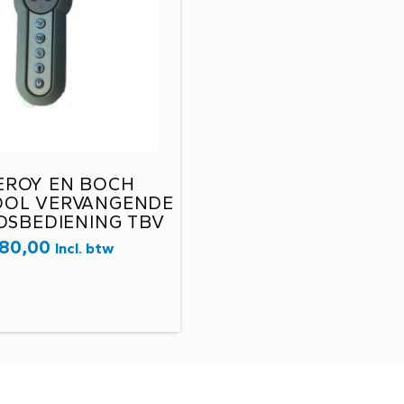
EROY EN BOCH
OOL VERVANGENDE
DSBEDIENING TBV
LPOOL ARTIKEL
80,00
Incl. btw
ER UPELP0037