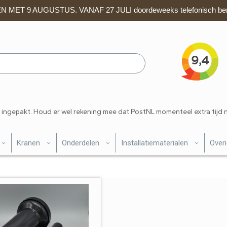
 MET 9 AUGUSTUS. VANAF 27 JULI doordeweeks telefonisch ber
 ingepakt. Houd er wel rekening mee dat PostNL momenteel extra tijd 
Kranen
Onderdelen
Installatiematerialen
Over