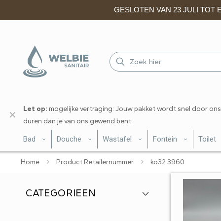
GESLOTEN VAN 23 JULI TOT EN
Let op:
mogelijke vertraging: Jouw pakket wordt snel door ons
✕
duren dan je van ons gewend bent.
Bad
Douche
Wastafel
Fontein
Toilet
Home
Product Retailernummer
ko32.3960
CATEGORIEEN