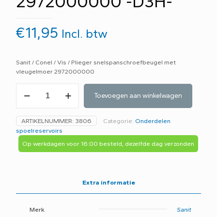
2972000000 -D3H-
€
11,95
Incl. btw
Sanit / Conel / Vis / Plieger snelspanschroefbeugel met
vleugelmoer 2972000000
Sanit
Toevoegen aan winkelwagen
snelspanschroefbeugel
2972000000
-
ARTIKELNUMMER:
3806
Categorie:
Onderdelen
D3H-
spoelreservoirs
aantal
Op werkdagen voor 16:00 besteld, dezelfde dag verzonden
Extra informatie
Merk
Sanit