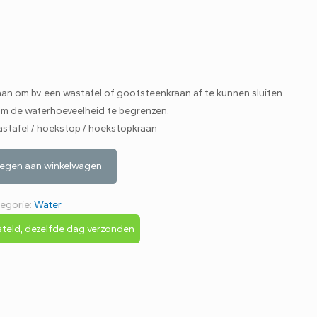
aan om bv. een wastafel of gootsteenkraan af te kunnen sluiten.
 om de waterhoeveelheid te begrenzen.
wastafel / hoekstop / hoekstopkraan
egen aan winkelwagen
egorie:
Water
teld, dezelfde dag verzonden