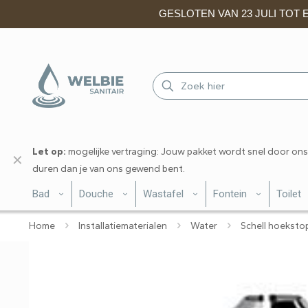
GESLOTEN VAN 23 JULI TOT EN
Let op:
mogelijke vertraging: Jouw pakket wordt snel door ons
✕
duren dan je van ons gewend bent.
Bad
Douche
Wastafel
Fontein
Toilet
Home
Installatiematerialen
Water
Schell hoeksto