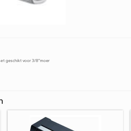
aantal
set geschikt voor 3/8″moer
n