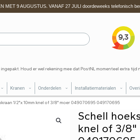
 MET 9 AUGUSTUS. VANAF 27 JULI doordeweeks telefonisch ber
 ingepakt. Houd er wel rekening mee dat PostNL momenteel extra tijd 
Kranen
Onderdelen
Installatiematerialen
Over
pkraan 1/2"x 10mm knel of 3/8" moer 049070695 049170695
Schell hoek
knel of 3/8