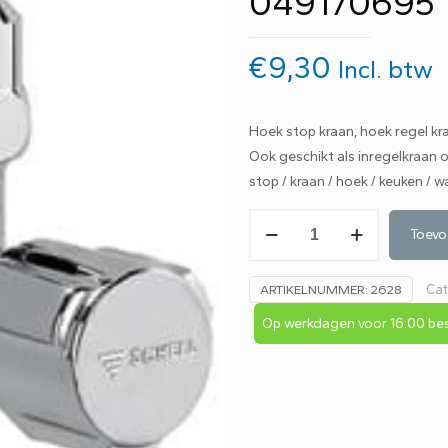
049170695
€
9,30
Incl. btw
Hoek stop kraan, hoek regel kr
Ook geschikt als inregelkraan
stop / kraan / hoek / keuken / 
Schell
Toevo
hoekstopkraan
1/2"x
Cat
ARTIKELNUMMER:
2628
10mm
knel
Op werkdagen voor 16:00 bes
of
3/8"
moer
049070695
049170695